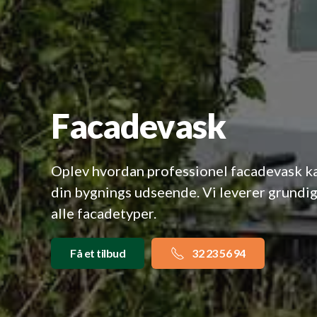
Facadevask
Oplev hvordan professionel facadevask k
din bygnings udseende. Vi leverer grundig
alle facadetyper.
Få et tilbud
32 23 56 94