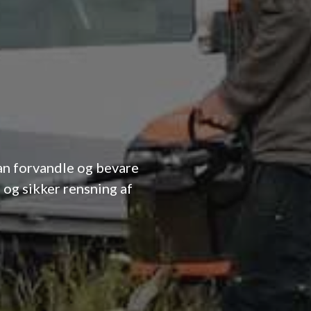
an forvandle og bevare
 og sikker rensning af