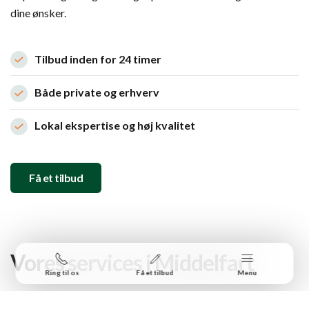
dine ønsker.
Tilbud inden for 24 timer
Både private og erhverv
Lokal ekspertise og høj kvalitet
Få et tilbud
Vores services i Middelfart
Ring til os
Få et tilbud
Menu
Fra enkel haveservice til totalanlæg af større udearealer i