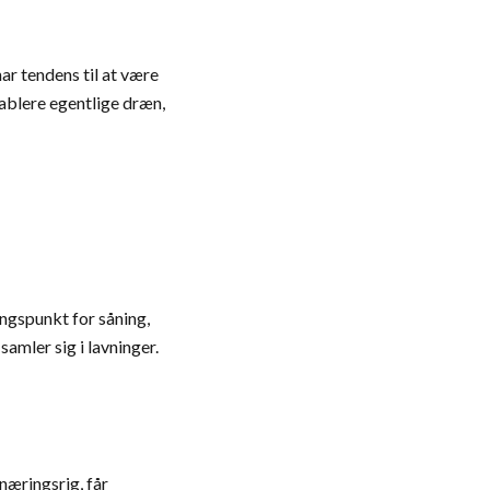
ar tendens til at være
tablere egentlige dræn,
angspunkt for såning,
samler sig i lavninger.
næringsrig, får