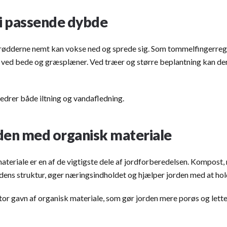
 i passende dybde
å rødderne nemt kan vokse ned og sprede sig. Som tommelfingerrege
ved bede og græsplæner. Ved træer og større beplantning kan de
edrer både iltning og vandafledning.
den med organisk materiale
materiale er en af de vigtigste dele af jordforberedelsen. Kompost,
dens struktur, øger næringsindholdet og hjælper jorden med at hol
stor gavn af organisk materiale, som gør jorden mere porøs og lett