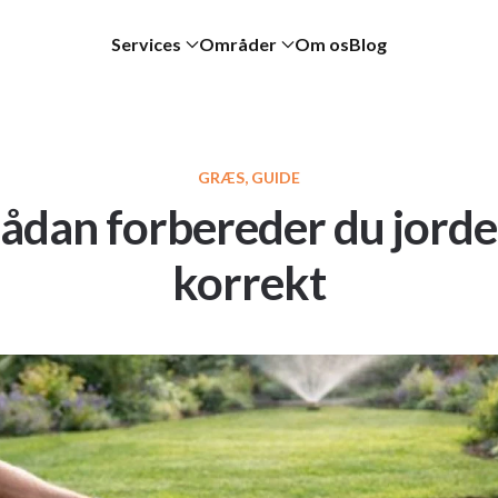
Services
Områder
Om os
Blog
GRÆS, GUIDE
ådan forbereder du jord
korrekt