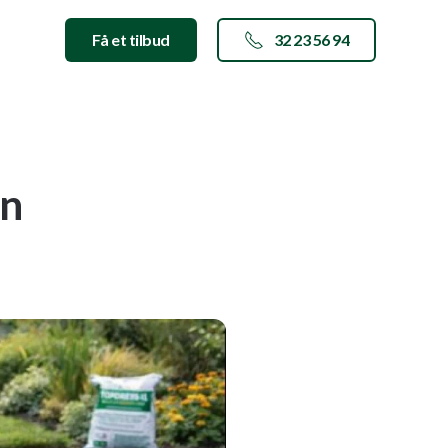
Få et tilbud
32 23 56 94
en