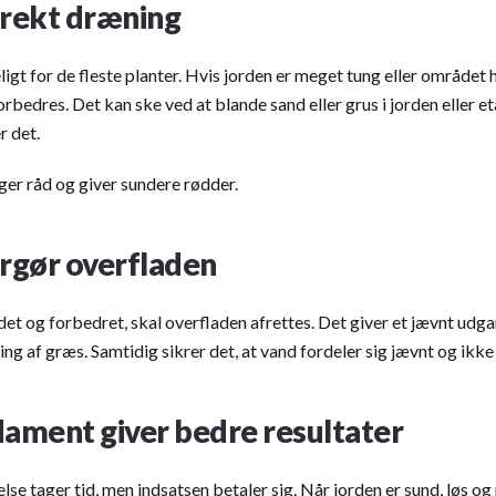
rrekt dræning
igt for de fleste planter. Hvis jorden er meget tung eller området h
rbedres. Det kan ske ved at blande sand eller grus i jorden eller e
r det.
r råd og giver sundere rødder.
argør overfladen
et og forbedret, skal overfladen afrettes. Det giver et jævnt udg
ng af græs. Samtidig sikrer det, at vand fordeler sig jævnt og ikke 
dament giver bedre resultater
se tager tid, men indsatsen betaler sig. Når jorden er sund, løs og 