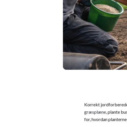
Korrekt jordforberede
græsplæne,
plante bus
for, hvordan planterne 