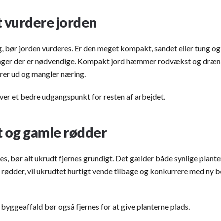
t vurdere jorden
g, bør jorden vurderes. Er den meget kompakt, sandet eller tung og
ringer der er nødvendige. Kompakt jord hæmmer rodvækst og dræn
rrer ud og mangler næring.
ver et bedre udgangspunkt for resten af arbejdet.
t og gamle rødder
s, bør alt ukrudt fjernes grundigt. Det gælder både synlige plant
s rødder, vil ukrudtet hurtigt vende tilbage og konkurrere med ny
byggeaffald bør også fjernes for at give planterne plads.