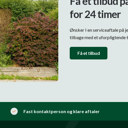
Få et tilbud p
for 24 timer
Ønsker I en serviceaftale på j
tilbage med et uforpligtende t
Få et tilbud
Fast kontaktperson og klare aftaler