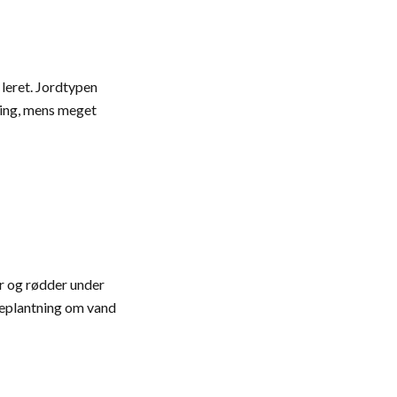
 leret. Jordtypen
ing, mens meget
er og rødder under
 beplantning om vand