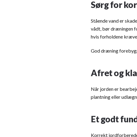
Sørg for ko
Stående vand er skadel
vådt, bør dræningen fo
hvis forholdene kræve
God dræning forebygge
Afret og kl
Når jorden er bearbejd
plantning eller udlægni
Et godt fun
Korrekt jordforberedel