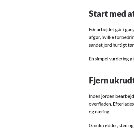
Start med a
Før arbejdet går i gan
afgør, hvilke forbed
sandet jord hurtigt tø
En simpel vurdering gi
Fjern ukrud
Inden jorden bearbejde
overfladen. Efterlade
og næring.
Gamle rødder, sten og 