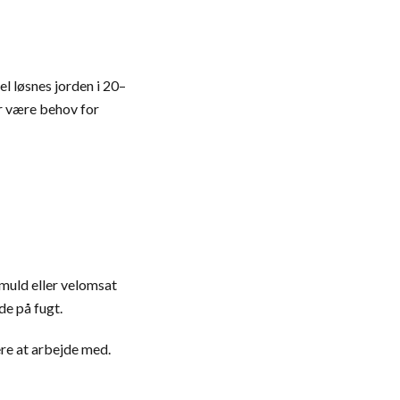
l løsnes jorden i 20–
r være behov for
 muld eller velomsat
de på fugt.
ere at arbejde med.