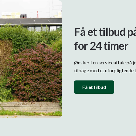
Få et tilbud p
for 24 timer
Ønsker I en serviceaftale på j
tilbage med et uforpligtende t
Få et tilbud