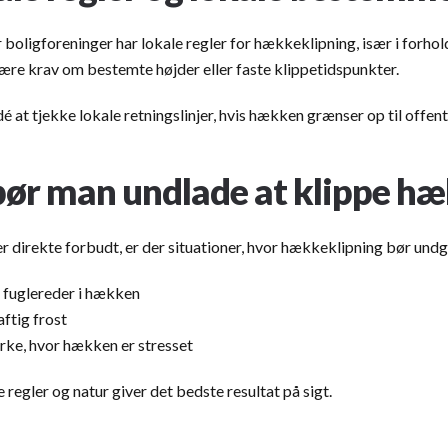
oligforeninger har lokale regler for hækkeklipning, især i forhold 
være krav om bestemte højder eller faste klippetidspunkter.
é at tjekke lokale retningslinjer, hvis hækken grænser op til offentl
ør man undlade at klippe hæ
er direkte forbudt, er der situationer, hvor hækkeklipning bør und
e fuglereder i hækken
ftig frost
rke, hvor hækken er stresset
 regler og natur giver det bedste resultat på sigt.