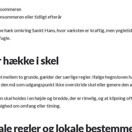
af sommeren
ensommeren eller tidligt efterår
e hæk omkring Sankt Hans, hvor væksten er kraftig, men yngletid
fugle.
r hække i skel
el mellem to grunde, gælder der særlige regler. Ifølge hegnsloven 
 den må som udgangspunkt ikke overskride skel eller genere den a
 skal holdes i en højde og bredde, der er rimelig, og at klipning 
nighed om omfang eller timing.
e regler og lokale bestemme