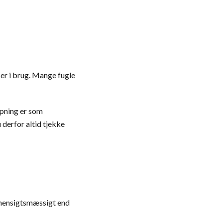
er i brug. Mange fugle
ipning er som
 derfor altid tjekke
re hensigtsmæssigt end