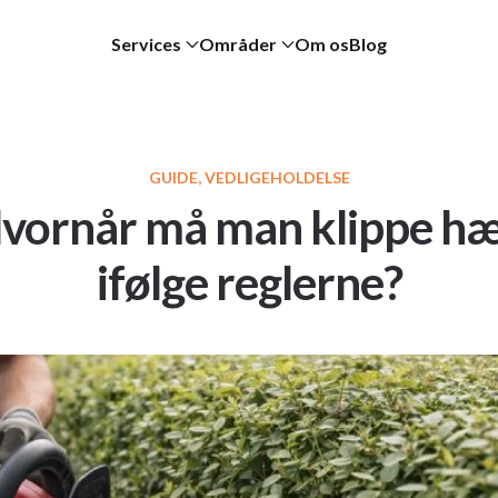
Services
Områder
Om os
Blog
GUIDE, VEDLIGEHOLDELSE
vornår må man klippe h
ifølge reglerne?