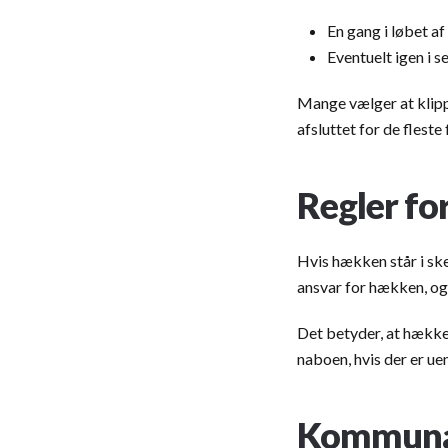
En gang i løbet 
Eventuelt igen i s
Mange vælger at klipp
afsluttet for de fleste 
Regler fo
Hvis hækken står i sk
ansvar for hækken, og
Det betyder, at hækken
naboen, hvis der er ue
Kommunal