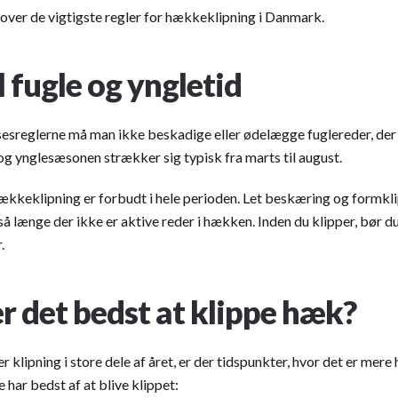
 over de vigtigste regler for hækkeklipning i Danmark.
l fugle og yngletid
sesreglerne må man ikke beskadige eller ødelægge fuglereder, der 
og ynglesæsonen strækker sig typisk fra marts til august.
hækkeklipning er forbudt i hele perioden. Let beskæring og formkl
så længe der ikke er aktive reder i hækken. Inden du klipper, bør du
.
r det bedst at klippe hæk?
er klipning i store dele af året, er der tidspunkter, hvor det er me
 har bedst af at blive klippet: