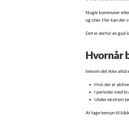
Nogle kommuner eller b
og stier. Her kan der 
Det er derfor en god id
Hvornår b
Selvom det ikke altid 
Hvis der er aktiv
I perioder med kra
Under ekstrem tø
At tage hensyn til både