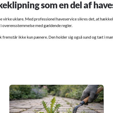
eklipning
som en del af have
e virke uklare. Med professionel haveservice sikres det, at hække
g i overensstemmelse med gældende regler.
k fremstår ikke kun pænere. Den holder sig også sund og tæt i man