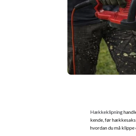
Hækkeklipning
handle
kende, før hækkesakse
hvordan du må klippe 