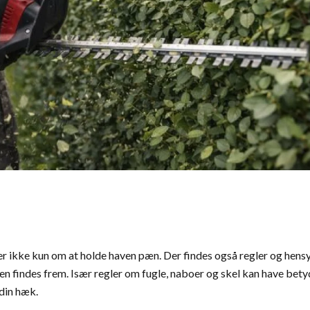
r ikke kun om at holde haven pæn. Der findes også regler og hensy
n findes frem. Især regler om fugle, naboer og skel kan have bety
din hæk.