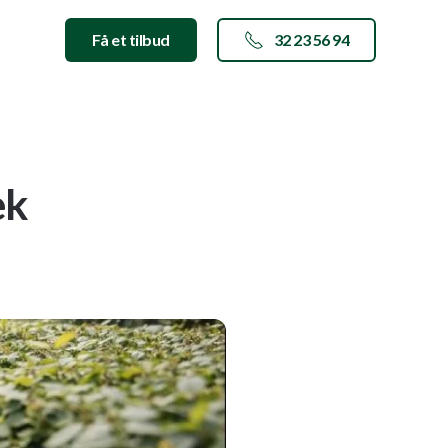
Få et tilbud
32 23 56 94
æk