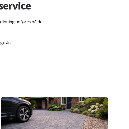
service
klipning udføres på de
ge år.