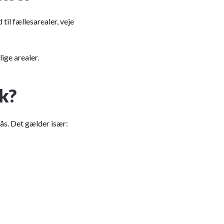
til fællesarealer, veje
ige arealer.
k?
gås. Det gælder især: