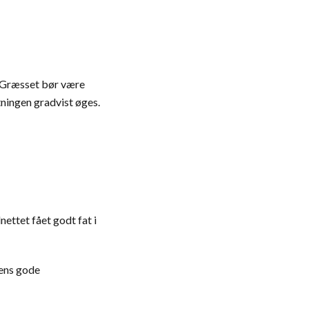
. Græsset bør være
tningen gradvist øges.
nettet fået godt fat i
mens gode