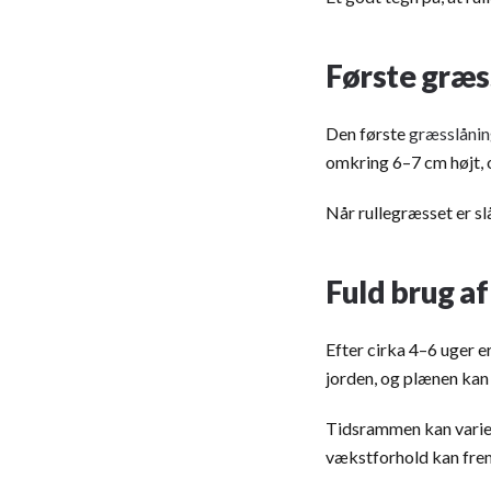
Første græs
Den første
græsslåni
omkring 6–7 cm højt, 
Når rullegræsset er sl
Fuld brug af
Efter cirka 4–6 uger e
jorden, og plænen kan 
Tidsrammen kan varier
vækstforhold kan fre