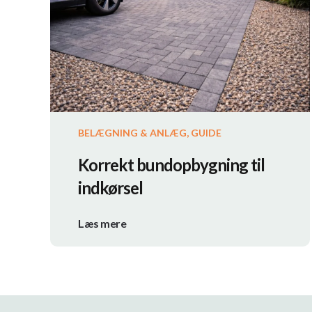
BELÆGNING & ANLÆG, GUIDE
Korrekt bundopbygning til
indkørsel
Læs mere