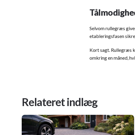
Tålmodighed
Selvom rullegræs giver 
etableringsfasen sikre
Kort sagt. Rullegræs k
omkring en måned, hvis
Relateret indlæg