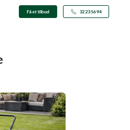
Få et tilbud
32 23 56 94
e