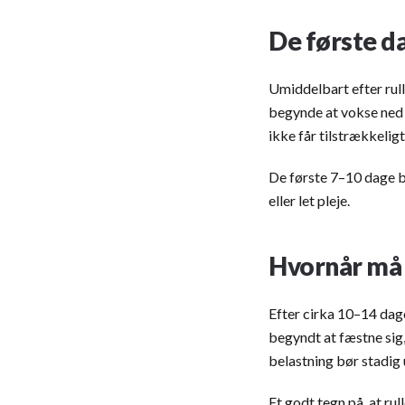
De første d
Umiddelbart efter rul
begynde at vokse ned i
ikke får tilstrækkelig
De første 7–10 dage b
eller let pleje.
Hvornår må 
Efter cirka 10–14 dag
begyndt at fæstne sig,
belastning bør stadig
Et godt tegn på, at rull