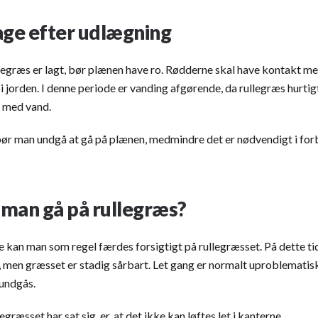
age efter udlægning
legræs er lagt, bør plænen have ro. Rødderne skal have kontakt m
 jorden. I denne periode er vanding afgørende, da rullegræs hurtigt
t med vand.
ør man undgå at gå på plænen, medmindre det er nødvendigt i fo
man gå på rullegræs?
e kan man som regel færdes forsigtigt på rullegræsset. På dette t
 men græsset er stadig sårbart. Let gang er normalt uproblematisk
 undgås.
egræsset har sat sig, er, at det ikke kan løftes let i kanterne.