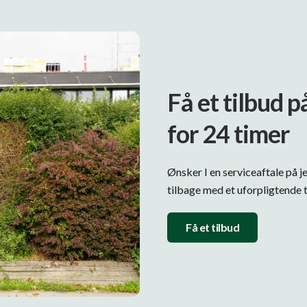
Få et tilbud p
for 24 timer
Ønsker I en serviceaftale på j
tilbage med et uforpligtende t
Få et tilbud