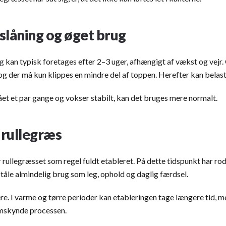
slåning og øget brug
ng
kan typisk foretages efter 2–3 uger, afhængigt af vækst og vejr
og der må kun klippes en mindre del af toppen. Herefter kan belas
ået et par gange og vokser stabilt, kan det bruges mere normalt.
 rullegræs
r rullegræsset som regel fuldt etableret. På dette tidspunkt har rod
tåle almindelig brug som leg, ophold og daglig færdsel.
e. I varme og tørre perioder kan etableringen tage længere tid, 
mskynde processen.