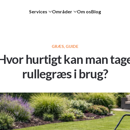
Services
Områder
Om os
Blog
GRÆS, GUIDE
Hvor hurtigt kan man tag
rullegræs i brug?