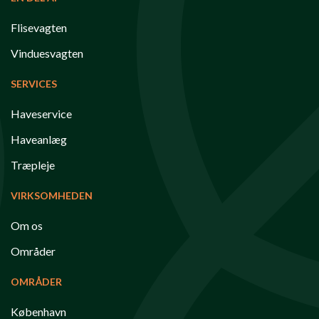
Flisevagten
Vinduesvagten
SERVICES
Haveservice
Haveanlæg
Træpleje
VIRKSOMHEDEN
Om os
Områder
OMRÅDER
København