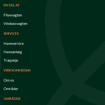
EN DEL AF
Flisevagten
Vinduesvagten
SERVICES
Haveservice
Haveanlæg
Træpleje
VIRKSOMHEDEN
Om os
Områder
OMRÅDER