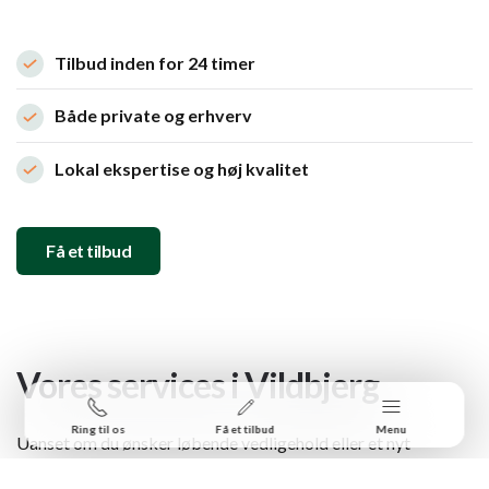
Tilbud inden for 24 timer
Både private og erhverv
Lokal ekspertise og høj kvalitet
Få et tilbud
Vores services i Vildbjerg
Ring til os
Få et tilbud
Menu
Uanset om du ønsker løbende vedligehold eller et nyt
anlægsprojekt, tilbyder Gartnervagten skræddersyede