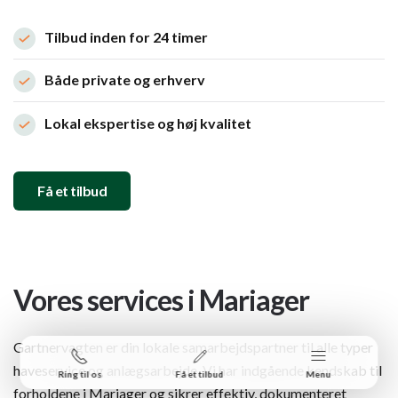
Tilbud inden for 24 timer
Både private og erhverv
Lokal ekspertise og høj kvalitet
Få et tilbud
Vores services i Mariager
Gartnervagten er din lokale samarbejdspartner til alle typer
haveservice og anlægsarbejde. Vi har indgående kendskab til
Ring til os
Få et tilbud
Menu
forholdene i Mariager og sikrer effektiv, dokumenteret