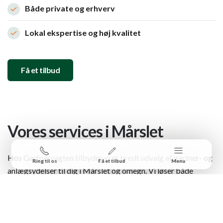
Både private og erhverv
Lokal ekspertise og høj kvalitet
Få et tilbud
Vores services i Mårslet
Hos Gartnervagten tilbyder vi et bredt udvalg af gartner- og
Ring til os
Få et tilbud
Menu
anlægsydelser til dig i Mårslet og omegn. Vi løser både
enkeltstående opgaver og tilbyder løbende vedligehold.
Haveservice (græsslåning, hækkeklipning, beskæring,
forårs- og efterårsklargøring)