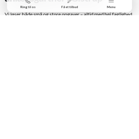
Ring til os
Få et tilbud
Menu
Vi løser både små og store opgaver – altid med høj faglighed,
klare aftaler og hurtig respons. Her er, hvad vi tilbyder:
Haveservice: Græsslåning, hækkeklipning, beskæring og
lugning
Beplantning: Nye bede, buske, træer og helhedsplaner
for haver
Træfældning og stubfræsning: Sikker fældning og
effektiv fjernelse af rødder
Omlægning og nyanlæg: Fornyelse af have eller
etablering af nye grønne områder
Vedligehold af fællesarealer og gårdhaver: Praktisk drift
og pasning året rundt
Vi hjælper bl.a. disse